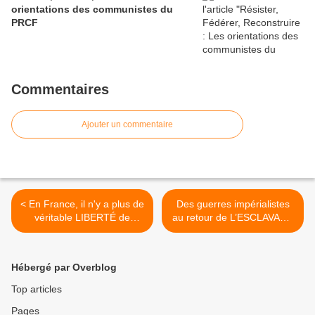
orientations des communistes du
PRCF
Commentaires
Ajouter un commentaire
< En France, il n'y a plus de
Des guerres impérialistes
véritable LIBERTÉ de
au retour de L’ESCLAVAGE
L’INFORMATION [par Jean
ne laissons pas faire ! [UD
LÉVY]
CGT des Bouches-du-
Rhône] >
Hébergé par Overblog
Top articles
Pages