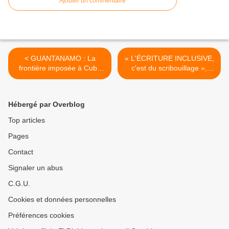
Ajouter un commentaire
< GUANTANAMO : La
« L'ÉCRITURE INCLUSIVE,
frontière imposée à Cuba
c'est du scribouillage »,
depuis plus d'un siècle sur
estime Bernard PIVOT,
son propre sol
président de l'académie
Goncourt de 2014 à 2019.
Hébergé par Overblog
>
Top articles
Pages
Contact
Signaler un abus
C.G.U.
Cookies et données personnelles
Préférences cookies