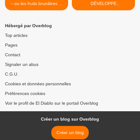
– ou les fruits brunâtres et
DÉVELOPPE
empoisonnés de la «
UNIQUEMENT PAR LA
construction » EURO-
GUERRE: de conquête de
ATLANTIQUE
l'Ouest à !a Première
Hébergé par Overblog
guerre mondiale - Par Jean
LÉVY [1/2] >
Top articles
Pages
Contact
Signaler un abus
C.G.U.
Cookies et données personnelles
Préférences cookies
Voir le profil de El Diablo sur le portail Overblog
Créer un blog sur Overblog
Créer un blog