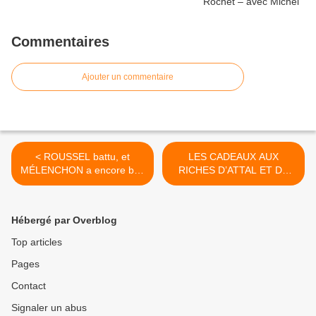
Commentaires
Ajouter un commentaire
< ROUSSEL battu, et
LES CADEAUX AUX
MÉLENCHON a encore bon
RICHES D’ATTAL ET DE
dos au PCF – Par Gilles
BARDELLA : LE CHOC
Questiaux
FISCAL DONT ON NE
PARLE PAS >
Hébergé par Overblog
Top articles
Pages
Contact
Signaler un abus