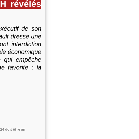
H révélés
xécutif de son
ault dresse une
nt interdiction
èle économique
ce qui empêche
e favorite : la
4 doit être un