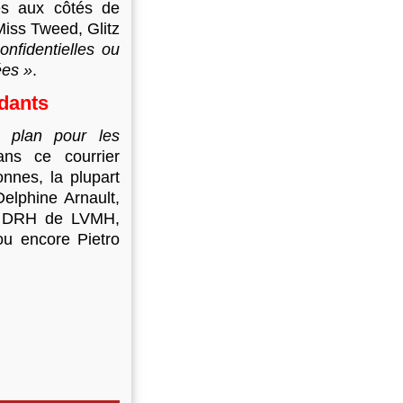
bés aux côtés de
iss Tweed, Glitz
onfidentielles ou
ées »
.
ndants
r plan pour les
ns ce courrier
nnes, la plupart
elphine Arnault,
e, DRH de LVMH,
ou encore Pietro