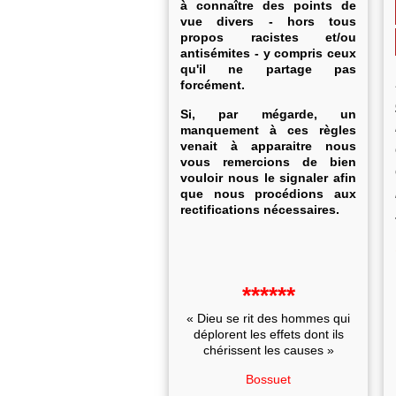
à connaître des points de
vue divers - hors tous
propos racistes et/ou
antisémites - y compris ceux
qu'il ne partage pas
forcément.
Si, par mégarde, un
manquement à ces règles
venait à apparaitre nous
vous remercions de bien
vouloir nous le signaler afin
que nous procédions aux
rectifications nécessaires.
******
« Dieu se rit des hommes qui
déplorent les effets dont ils
chérissent les causes »
Bossuet