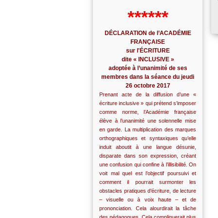
******
DÉCLARATION de l’ACADÉMIE
FRANÇAISE
sur l'ÉCRITURE
dite « INCLUSIVE »
adoptée à l’unanimité de ses
membres dans la séance du jeudi
26 octobre 2017
Prenant acte de la diffusion d’une «
écriture inclusive » qui prétend s’imposer
comme norme, l’Académie française
élève à l’unanimité une solennelle mise
en garde. La multiplication des marques
orthographiques et syntaxiques qu’elle
induit aboutit à une langue désunie,
disparate dans son expression, créant
une confusion qui confine à l’illisibilité. On
voit mal quel est l’objectif poursuivi et
comment il pourrait surmonter les
obstacles pratiques d’écriture, de lecture
– visuelle ou à voix haute – et de
prononciation. Cela alourdirait la tâche
des pédagogues. Cela compliquerait plus