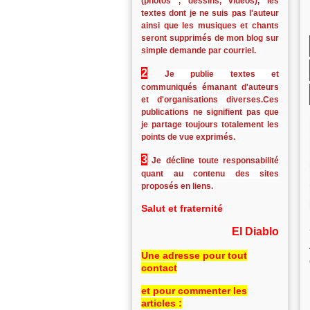
(photos , dessins, vidéos), les
textes dont je ne suis pas l'auteur
ainsi que les musiques et chants
seront supprimés de mon blog sur
simple demande par courriel.
2
Je publie textes et
communiqués émanant d'auteurs
et d'organisations diverses.Ces
publications ne signifient pas que
je partage toujours totalement les
points de vue exprimés.
3
Je décline toute responsabilité
quant au contenu des sites
proposés en liens.
Salut et fraternité
El Diablo
Une adresse pour tout
contact
et pour commenter les
articles :