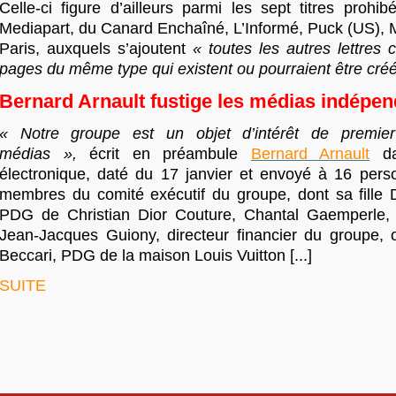
Celle-ci figure d’ailleurs parmi les sept titres prohi
Mediapart, du Canard Enchaîné, L’Informé, Puck (US), M
Paris, auxquels s’ajoutent
« toutes les autres lettres c
pages du même type qui existent ou pourraient être cré
Bernard Arnault fustige les médias indépe
« Notre groupe est un objet d’intérêt de premie
médias »,
écrit en préambule
Bernard Arnault
da
électronique, daté du 17 janvier et envoyé à 16 perso
membres du comité exécutif du groupe, dont sa fille D
PDG de Christian Dior Couture, Chantal Gaemperl
Jean-Jacques Guiony, directeur financier du groupe, 
Beccari, PDG de la maison Louis Vuitton [...]
SUITE