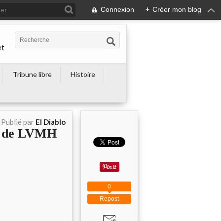
Connexion
+
Créer mon blog
et
Tribune libre
Histoire
Publié par
El Diablo
s de LVMH
0
Repost