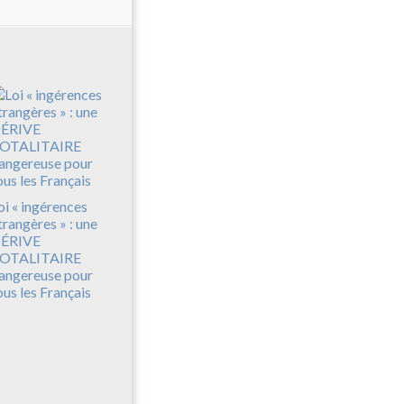
oi « ingérences
trangères » : une
ÉRIVE
OTALITAIRE
angereuse pour
ous les Français