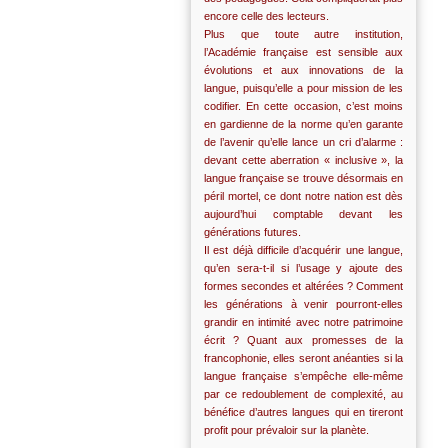
encore celle des lecteurs.
Plus que toute autre institution,
l’Académie française est sensible aux
évolutions et aux innovations de la
langue, puisqu’elle a pour mission de les
codifier. En cette occasion, c’est moins
en gardienne de la norme qu’en garante
de l’avenir qu’elle lance un cri d’alarme :
devant cette aberration « inclusive », la
langue française se trouve désormais en
péril mortel, ce dont notre nation est dès
aujourd’hui comptable devant les
générations futures.
Il est déjà difficile d’acquérir une langue,
qu’en sera-t-il si l’usage y ajoute des
formes secondes et altérées ? Comment
les générations à venir pourront-elles
grandir en intimité avec notre patrimoine
écrit ? Quant aux promesses de la
francophonie, elles seront anéanties si la
langue française s’empêche elle-même
par ce redoublement de complexité, au
bénéfice d’autres langues qui en tireront
profit pour prévaloir sur la planète.