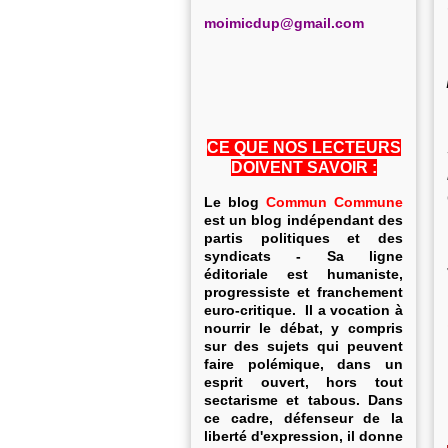
m
oimicdup@gmail.com
CE QUE NOS LECTEURS
DOIVENT SAVOIR :
Le blog
Commun Commune
est un blog indépendant des
partis politiques et des
syndicats - Sa ligne
éditoriale est humaniste,
progressiste et franchement
euro-critique. Il a vocation à
nourrir le débat, y compris
sur des sujets qui peuvent
faire polémique, dans un
esprit ouvert, hors tout
sectarisme et tabous. Dans
ce cadre, défenseur de la
liberté d'expression, il donne