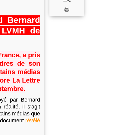
nd Bernard
e LVMH de
France, a pris
adres de son
rtains médias
ore La Lettre
eptembre.
voyé par Bernard
 réalité, il s’agit
rtains médias que
n document
révélé