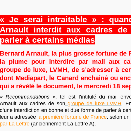
« Je serai intraitable » : qua
Arnault interdit aux cadres d
parler à certains médias
Bernard Arnault, la plus grosse fortune de 
la plume pour interdire par mail aux c
groupe de luxe, LVMH, de s’adresser à ce
dont Mediapart, le Canard enchaîné ou enc
qui a révélé le document, le mercredi 18 s
« Recommandations »,
tel est l’intitulé du mail en
Arnault aux cadres de son
groupe de luxe LVMH
. En
d’une interdiction en bonne et due forme de parler à ce
leur a adressée
la première fortune de France
, selon u
par La Lettre
(anciennement La Lettre A).