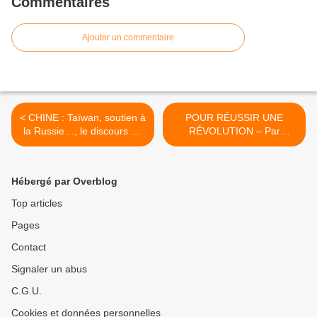
Commentaires
Ajouter un commentaire
< CHINE : Taïwan, soutien à
POUR RÉUSSIR UNE
la Russie…, le discours du
RÉVOLUTION – Par
nouvel an de Xi Jinping
Bertrand Renouvin >
Hébergé par Overblog
Top articles
Pages
Contact
Signaler un abus
C.G.U.
Cookies et données personnelles