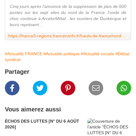
Cinq jours après l'annonce de la suppression de plus de 600
postes sur les sept sites du nord de la France, l'onde de
choc continue à ArcelorMittal : les ouvriers de Dunkerque et
leurs représent...
https://france3-regions.francetvinfo.fr/hauts-de-france/nord-0/dunkerque/on-est-entres-en-guerre-a-arcelor-mittal-la-cgt-maintient-la-pression-et-appelle-a-se-mobiliser-pour-un-1er-mai-historique-3145028.html
#Actualité FRANCE
#Actualité politique
#Actualité sociale
#Débat
syndical
Partager
Vous aimerez aussi
ÉCHOS DES LUTTES [N° DU 6 AOÛT
2026]