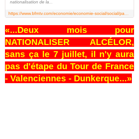
nationalisation de la...
https://www.bfmtv.com/economie/economie-social/social/pas-de-maillot-jaune-a-dunkerque-la-cgt-menace-le-tour-de-france-pour-faire-pression-sur-le-gouvernement-et-arcelormittal_AD-202505010509.html
«...Deux mois pour
NATIONALISER ALCÉLOR,
sans ça le 7 juillet, il n'y aura
pas d'étape du Tour de France
- Valenciennes - Dunkerque...»