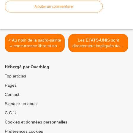
Ajouter un commentaire
< Au nom de la sacro-sainte
Les ÉTATS-UNIS sont
« concurrence libre et non
directement impliqués dans
faussée » imposée par
la guerre en UKRAINE >
l’U.E., la RATP vendue à la
découpe au détriment des
Hébergé par Overblog
usagers et des personnels
Top articles
Pages
Contact
Signaler un abus
C.G.U.
Cookies et données personnelles
Préférences cookies