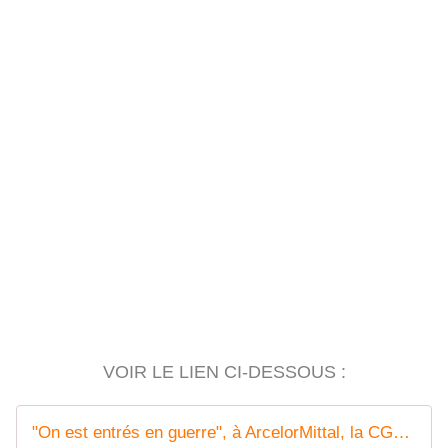
VOIR LE LIEN CI-DESSOUS :
"On est entrés en guerre", à ArcelorMittal, la CGT maintient la pression et appelle à se mobiliser pour un 1er mai historique